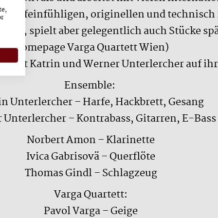
te,
einer feinfühligen, originellen und technisch
or
k auf, spielt aber gelegentlich auch Stücke s
Homepage Varga Quartett Wien)
Quartett Katrin und Werner Unterlercher auf 
Ensemble:
in Unterlercher – Harfe, Hackbrett, Gesang
 Unterlercher – Kontrabass, Gitarren, E-Bass
Norbert Amon – Klarinette
Ivica Gabrisovä – Querflöte
Thomas Gindl – Schlagzeug
Varga Quartett:
Pavol Varga – Geige