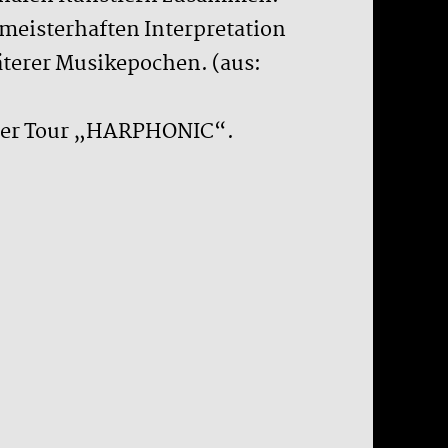
 meisterhaften Interpretation
päterer Musikepochen. (aus:
ihrer Tour „HARPHONIC“.