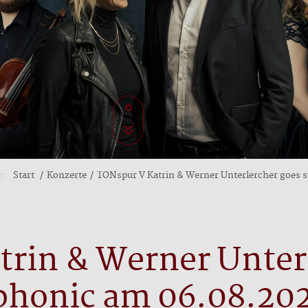
:
Start
Konzerte
TONspur V Katrin & Werner Unterlercher goes
trin & Werner Unter
honic am 06.08.20