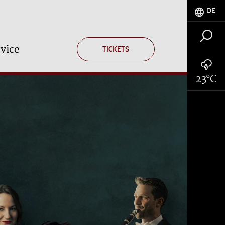
DE
vice
TICKETS
23°C