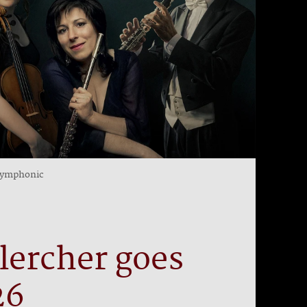
 symphonic
lercher goes
26