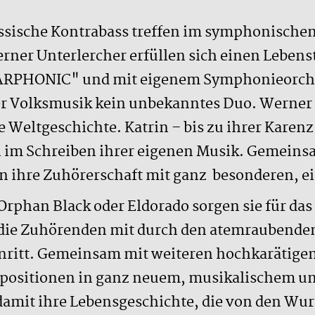
lassische Kontrabass treffen im symphonisch
rner Unterlercher erfüllen sich einen Leben
PHONIC" und mit eigenem Symphonieorches
der Volksmusik kein unbekanntes Duo. Werner to
e Weltgeschichte. Katrin – bis zu ihrer Karen
ch im Schreiben ihrer eigenen Musik. Gemeins
n ihre Zuhörerschaft mit ganz besonderen, 
Orphan Black oder Eldorado sorgen sie für da
ie Zuhörenden mit durch den atemraubenden
nritt. Gemeinsam mit weiteren hochkarätig
mpositionen in ganz neuem, musikalischem 
amit ihre Lebensgeschichte, die von den Wur