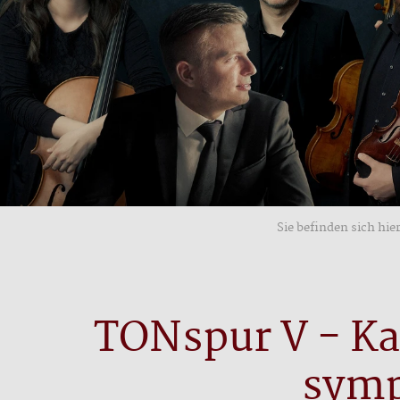
Sie befinden sich hier
TONspur V - Ka
symp