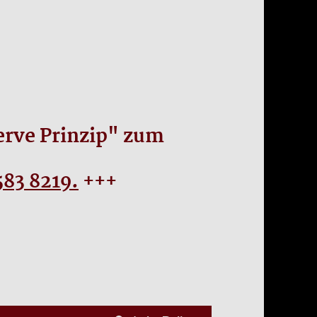
serve Prinzip" zum
583 8219.
+++