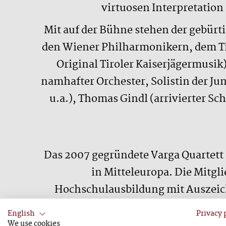
virtuosen Interpretation 
Mit auf der Bühne stehen der gebür
den Wiener Philharmonikern, dem Ti
Original Tiroler Kaiserjägermusik)
namhafter Orchester, Solistin der Ju
u.a.), Thomas Gindl (arrivierter S
Das 2007 gegründete Varga Quartet
in Mitteleuropa. Die Mitgli
Hochschulausbildung mit Auszeic
Bratislava abgeschlossen. Seit s
English
Privacy 
regelmäßig zu Gast bei hochkarätig
We use cookies