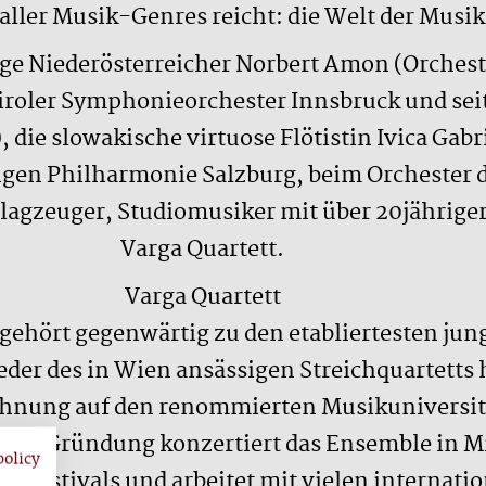
aller Musik-Genres reicht: die Welt der Musik!
tige Niederösterreicher Norbert Amon (Orches
roler Symphonieorchester Innsbruck und seit
, die slowakische virtuose Flötistin Ivica Ga
ngen Philharmonie Salzburg, beim Orchester d
chlagzeuger, Studiomusiker mit über 20jährig
Varga Quartett.
Varga Quartett
t gehört gegenwärtig zu den etabliertesten 
eder des in Wien ansässigen Streichquartetts 
hnung auf den renommierten Musikuniversitä
einer Gründung konzertiert das Ensemble in Mi
policy
en Festivals und arbeitet mit vielen interna