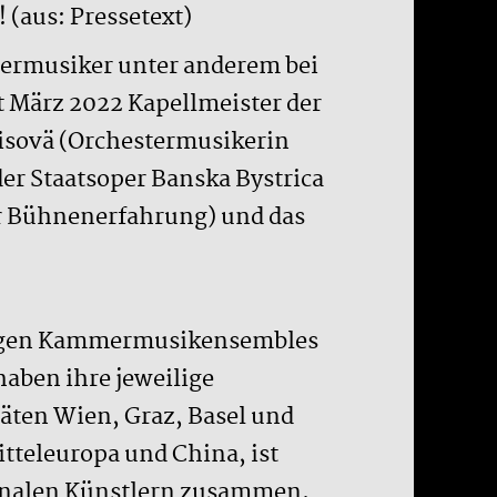
 (aus: Pressetext)
termusiker unter anderem bei
 März 2022 Kapellmeister der
brisovä (Orchestermusikerin
er Staatsoper Banska Bystrica
er Bühnenerfahrung) und das
jungen Kammermusikensembles
haben ihre jeweilige
ten Wien, Graz, Basel und
tteleuropa und China, ist
tionalen Künstlern zusammen.