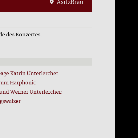
AsitzBräu
de des Konzertes.
ge Katrin Unterlercher
amm Harphonic
 und Werner Unterlercher:
ngswalzer