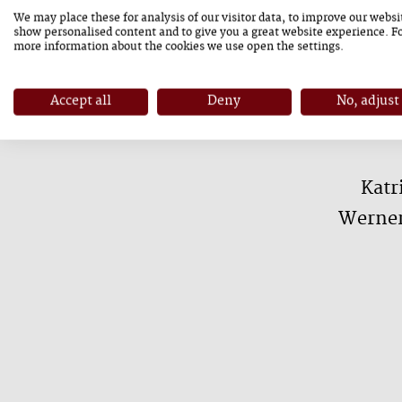
We may place these for analysis of our visitor data, to improve our websi
Das Varga Quartett Wien greift mit s
show personalised content and to give you a great website experience. F
more information about the cookies we use open the settings.
vor allem Werke der Wiener Klassi
Accept all
Deny
No, adjust
Seit 2025 begleitet das Varga 
Katr
Werner