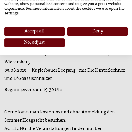
website, show personalised content and to give you a great website
– mit VIELFALT und D‘Spielberger
experience. For more information about the cookies we use open the
15.07.2019 Vorderrainbauer Leogang - Musikkapelle
settings.
Leogang und der Rangglerverein
22.07.2019 Mussbachhof Saalfelden - Blechbuam aus
Accept all
Deny
Weissbach, Saalfeldner Holzmusi
No, adjust
29.07.2019 Stefflhof Saalfelden – mit den D‘Verschärftn
und D´Weißbachler, ausführender Verein Löschzug
Wiesersberg
05.08.2019 Kuglerbauer Leogang– mit Die Hinterlechner
und D‘Goasslschnalzer
Beginn jeweils um 19.30 Uhr
Gerne kann man kostenlos und ohne Anmeldung den
Sommer Hoagascht besuchen.
ACHTUNG: die Veranstaltungen finden nur bei