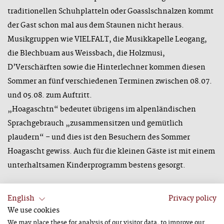
traditionellen Schuhplatteln oder Goasslschnalzen kommt
der Gast schon mal aus dem Staunen nicht heraus.
Musikgruppen wie VIELFALT, die Musikkapelle Leogang,
die Blechbuam aus Weissbach, die Holzmusi,
D’Verschärften sowie die Hinterlechner kommen diesen
Sommer an fünf verschiedenen Terminen zwischen 08.07.
und 05.08. zum Auftritt.
„Hoagaschtn“ bedeutet übrigens im alpenländischen
Sprachgebrauch „zusammensitzen und gemütlich
plaudern“ – und dies ist den Besuchern des Sommer
Hoagascht gewiss. Auch für die kleinen Gäste ist mit einem
unterhaltsamen Kinderprogramm bestens gesorgt.
English
Privacy policy
Alle Events im Überblick:
We use cookies
08.07.2019 Bergbau & Gotikmuseum, Thurnhaus Leogang
We may place these for analysis of our visitor data, to improve our